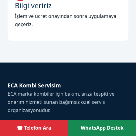
Bilgi veririz
İşlem ve ücret onayından sonra uygulamaya
geçeriz.
ECA Kombi Servisim
ECA marka kombiler için bakım, arıza tespiti ve
onarım hizmeti sunan bağımsız özel servis
organizasyonudur.
☎ Telefon Ara
WhatsApp Destek
Hızlı Erişim