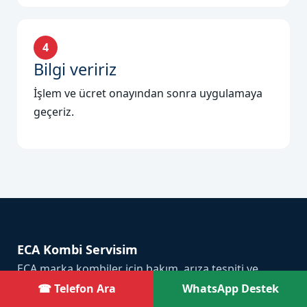
4
Bilgi veririz
İşlem ve ücret onayından sonra uygulamaya
geçeriz.
ECA Kombi Servisim
ECA marka kombiler için bakım, arıza tespiti ve
onarım hizmeti sunan bağımsız özel servis
☎ Telefon Ara
WhatsApp Destek
organizasyonudur.