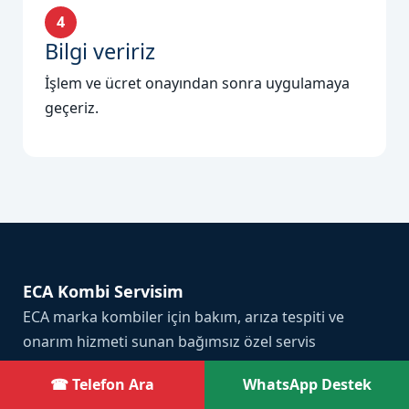
4
Bilgi veririz
İşlem ve ücret onayından sonra uygulamaya
geçeriz.
ECA Kombi Servisim
ECA marka kombiler için bakım, arıza tespiti ve
onarım hizmeti sunan bağımsız özel servis
organizasyonudur.
☎ Telefon Ara
WhatsApp Destek